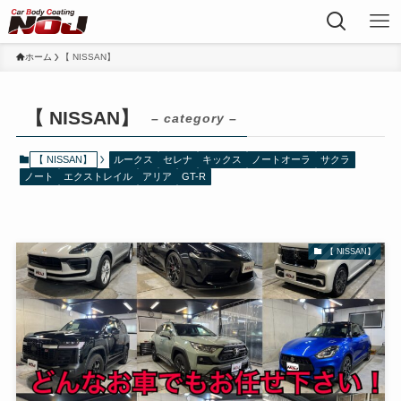
ホーム
【 NISSAN】
【 NISSAN】
– category –
【 NISSAN】
ルークス
セレナ
キックス
ノートオーラ
サクラ
ノート
エクストレイル
アリア
GT-R
【 NISSAN】