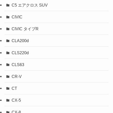
C5 エアクロス SUV
CIVIC
CIVIC タイプR
CLA200d
CLS220d
CLS63
CR-V
CT
CX-5
CX-8