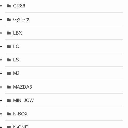
GR86
Gクラス
LBX
LC
LS
M2
MAZDA3
MINI JCW
N-BOX
N-ONE