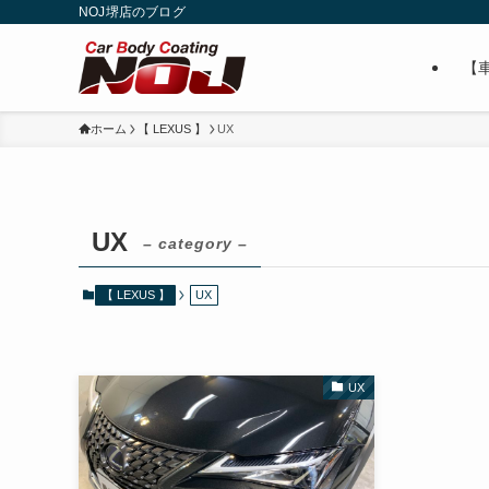
NOJ堺店のブログ
【
ホーム
【 LEXUS 】
UX
UX
– category –
【 LEXUS 】
UX
UX