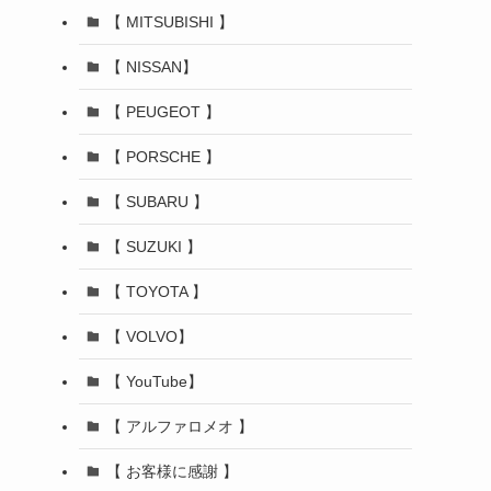
【 MITSUBISHI 】
【 NISSAN】
【 PEUGEOT 】
【 PORSCHE 】
【 SUBARU 】
【 SUZUKI 】
【 TOYOTA 】
【 VOLVO】
【 YouTube】
【 アルファロメオ 】
【 お客様に感謝 】