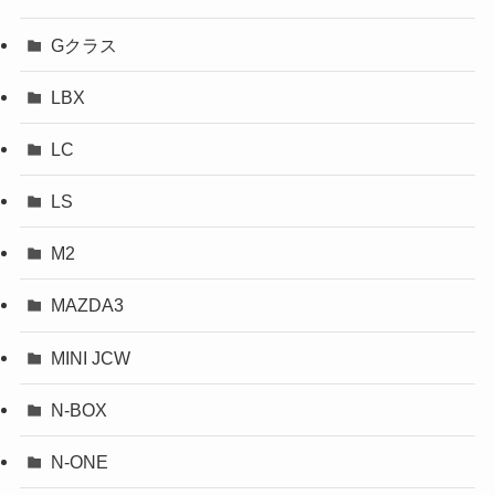
Gクラス
LBX
LC
LS
M2
MAZDA3
MINI JCW
N-BOX
N-ONE