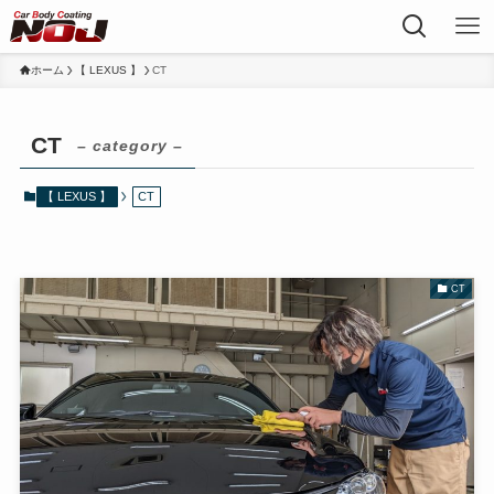
ホーム
【 LEXUS 】
CT
CT
– category –
【 LEXUS 】
CT
CT