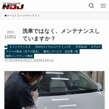
ホーム
【 メンテナンス 】
洗車ではなく、メンテナンスし
2023
10/01
ていますか？
【 メンテナンス 】
【NOJロイヤルコーティング】
【TESLA】
モデルY
スケール除去（水アカ除去）
傷消しサービス
全記事一覧
無料メンテナンス事例
2023年9月29日
2023年10月1日