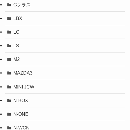
Gクラス
LBX
LC
LS
M2
MAZDA3
MINI JCW
N-BOX
N-ONE
N-WGN